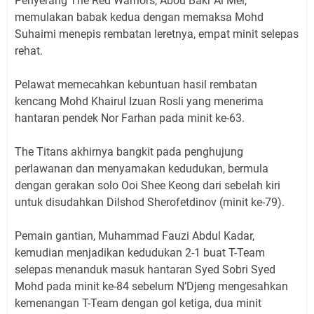
Penyerang The Red Warriors, Abou Bakr Al Mel,
memulakan babak kedua dengan memaksa Mohd
Suhaimi menepis rembatan leretnya, empat minit selepas
rehat.
Pelawat memecahkan kebuntuan hasil rembatan
kencang Mohd Khairul Izuan Rosli yang menerima
hantaran pendek Nor Farhan pada minit ke-63.
The Titans akhirnya bangkit pada penghujung
perlawanan dan menyamakan kedudukan, bermula
dengan gerakan solo Ooi Shee Keong dari sebelah kiri
untuk disudahkan Dilshod Sherofetdinov (minit ke-79).
Pemain gantian, Muhammad Fauzi Abdul Kadar,
kemudian menjadikan kedudukan 2-1 buat T-Team
selepas menanduk masuk hantaran Syed Sobri Syed
Mohd pada minit ke-84 sebelum N’Djeng mengesahkan
kemenangan T-Team dengan gol ketiga, dua minit