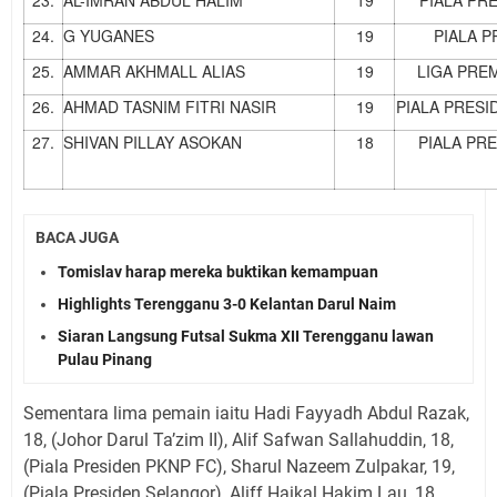
23.
AL-IMRAN ABDUL HALIM
19
PIALA PR
24.
G YUGANES
19
PIALA P
25.
AMMAR AKHMALL ALIAS
19
LIGA PRE
26.
AHMAD TASNIM FITRI NASIR
19
PIALA PRESI
27.
SHIVAN PILLAY ASOKAN
18
PIALA PR
BACA JUGA
Tomislav harap mereka buktikan kemampuan
Highlights Terengganu 3-0 Kelantan Darul Naim
Siaran Langsung Futsal Sukma XII Terengganu lawan
Pulau Pinang
Sementara lima pemain iaitu Hadi Fayyadh Abdul Razak,
18, (Johor Darul Ta’zim II), Alif Safwan Sallahuddin, 18,
(Piala Presiden PKNP FC), Sharul Nazeem Zulpakar, 19,
(Piala Presiden Selangor), Aliff Haikal Hakim Lau, 18,