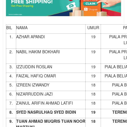
BIL
NAMA
UMUR
P
1.
AZHAR APANDI
19
PIALA P
L
2.
NABIL HAKIM BOKHARI
19
PIALA P
L
3.
IZZUDDIN ROSLAN
19
PIALA BEL
4.
FAIZAL HAFIQ OMAR
19
PIALA BEL
5.
IZREEN IZWANDY
18
PIALA 
6.
NIZARRUDDIN JAZI
18
PIALA 
7.
ZAINUL ARIFIN AHMAD LATIFI
18
PIALA 
8.
SYED NASRULHAQ SYED BIDIN
19
TEREN
9.
TUAN AHMAD MUQRIS TUAN NOOR
18
TEREN