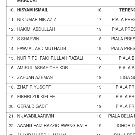
MARZUKI
10.
HISYAM ISMAIL
18
TEREN
11.
NIK UMAR NIK AZIZI
17
PIALA PRE
12.
HAKIMI ABDULLAH
19
PIALA PRE
13.
S SHARVIN
18
PIALA PRE
14.
FAWZAL ABD MUTHALIB
19
PIALA PRE
15.
NUR RIFDI FAKHRULLAH RAZALI
18
PIALA 
16.
AMIRUL ASRAF CHE KOB
19
PIALA 
17.
ZAFUAN AZEMAN
19
LIGA 
18.
ZHAFIR YUSOFF
19
PIALA P
19.
FIKHRI ZULKIFLEE
19
PIALA P
20.
GERALD GADIT
19
PIALA P
21.
N JAVABILAARIVIN
18
PIALA BELIA
22.
AWANG FAIZ HAZZIQ AWANG FATHI
19
JOHOR DA