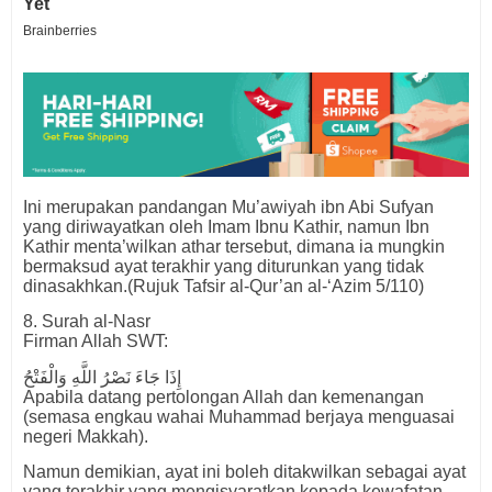
Ini merupakan pandangan Mu’awiyah ibn Abi Sufyan
yang diriwayatkan oleh Imam Ibnu Kathir, namun Ibn
Kathir menta’wilkan athar tersebut, dimana ia mungkin
bermaksud ayat terakhir yang diturunkan yang tidak
dinasakhkan.(Rujuk Tafsir al-Qur’an al-‘Azim 5/110)
8. Surah al-Nasr
Firman Allah SWT:
إِذَا جَاءَ نَصْرُ اللَّهِ وَالْفَتْحُ
Apabila datang pertolongan Allah dan kemenangan
(semasa engkau wahai Muhammad berjaya menguasai
negeri Makkah).
Namun demikian, ayat ini boleh ditakwilkan sebagai ayat
yang terakhir yang mengisyaratkan kepada kewafatan