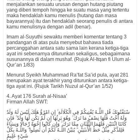
menjalankan sesuatu urusan dengan hutang piutang
yang diberi tempoh hingga ke suatu masa yang tertentu
maka hendaklah kamu menulis (hutang dan masa
bayarannya) itu dan hendaklah seorang penulis di antara
kamu menulisnya dengan adil (benar).
Imam al-Suyuthi sewaktu memberi komentar tentang 3
pandangan di atas pula menyebut bahawa tiada
percanggahan antara satu sama lain kerana ketiga-tiga
ayat ini sebenarnya diturunkan sekaligus, sebagaimana
susunannya di dalam mushaf. (Rujuk Al-Itqan fi Ulum al-
Qur’an 1/83)
Menurut Syeikh Muhammad Ra’fat Sa’id pula, ayat 281
merupakan ayat terakhir yang diturunkan antara ketiga-
tiga ayat ini. (Rujuk Tarikh Nuzul al-Qur’an 1/52)
4. Ayat 176 Surah al-Nisaa’
Firman Allah SWT:
سْتَفْتُونَكَ قُلِ اللَّـهُ يُفْتِيكُمْ فِي الْكَلَالَةِ ۚ إِنِ امْرُؤٌ هَلَكَ لَيْسَ لَهُ وَلَدٌ
وَلَهُ أُخْتٌ فَلَهَا نِصْفُ مَا تَرَكَ ۚ وَهُوَ يَرِثُهَا إِن لَّمْ يَكُن لَّهَا وَلَدٌ ۚ فَإِن
كَانَتَا اثْنَتَيْنِ فَلَهُمَا الثُّلُثَانِ مِمَّا تَرَكَ ۚ وَإِن كَانُوا إِخْوَةً رِّجَالًا وَنِسَاءً
فَلِلذَّكَرِ مِثْلُ حَظِّ الْأُنثَيَيْنِ ۗ يُبَيِّنُ اللَّـهُ لَكُمْ أَن تَضِلُّوا ۗ وَاللَّـهُ بِكُلِّ
شَيْءٍ عَلِيمٌ