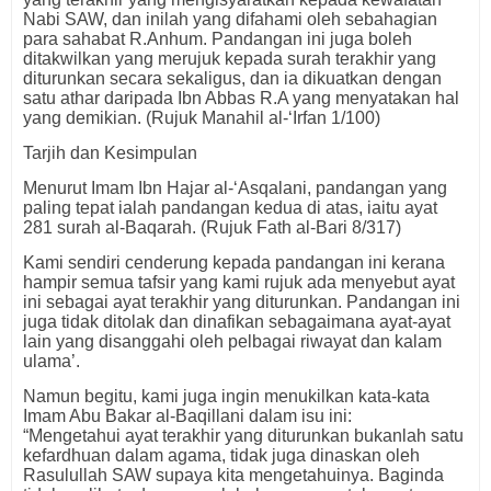
Nabi SAW, dan inilah yang difahami oleh sebahagian
para sahabat R.Anhum. Pandangan ini juga boleh
ditakwilkan yang merujuk kepada surah terakhir yang
diturunkan secara sekaligus, dan ia dikuatkan dengan
satu athar daripada Ibn Abbas R.A yang menyatakan hal
yang demikian. (Rujuk Manahil al-‘Irfan 1/100)
Tarjih dan Kesimpulan
Menurut Imam Ibn Hajar al-‘Asqalani, pandangan yang
paling tepat ialah pandangan kedua di atas, iaitu ayat
281 surah al-Baqarah. (Rujuk Fath al-Bari 8/317)
Kami sendiri cenderung kepada pandangan ini kerana
hampir semua tafsir yang kami rujuk ada menyebut ayat
ini sebagai ayat terakhir yang diturunkan. Pandangan ini
juga tidak ditolak dan dinafikan sebagaimana ayat-ayat
lain yang disanggahi oleh pelbagai riwayat dan kalam
ulama’.
Namun begitu, kami juga ingin menukilkan kata-kata
Imam Abu Bakar al-Baqillani dalam isu ini:
“Mengetahui ayat terakhir yang diturunkan bukanlah satu
kefardhuan dalam agama, tidak juga dinaskan oleh
Rasulullah SAW supaya kita mengetahuinya. Baginda