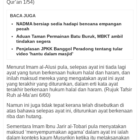
Qur’an 1/54)
BACA JUGA
NADMA bersiap sedia hadapi bencana empangan
pecah
Aduan Taman Permainan Batu Buruk, MBKT ambil
tindakan segera
Penjelasan JPKK Banggol Peradong tentang tular
video 'hantu dalam masjid'
Menurut Imam al-Alusi pula, selepas ayat ini tiada lagi
ayat yang turun berkenaan hukum halal dan haram, dan
inilah maksud mereka yang mengatakan ayat ini ayat
yang terakhir yang diturunkan, dalam erti kata ayat
terakhir berkenaan hukum halal dan haram. (Rujuk Tafsir
Ruh al-Ma’ani 6/60)
Namun ini juga tidak tepat kerana telah disebutkan di
atas bahawa selepas ayat ini, diturunkan ayat berkenaan
riba dan hutang.
Sementara Imam Ibnu Jarir al-Tobari pula menyatakan
maksud ‘menyempurnakan agama’ dalam ayat ini ialah
dalam konteks kaum Musyrikin ketika itu melaksanakan