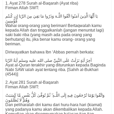
1. Ayat 278 Surah al-Baqarah (Ayat riba)
Firman Allah SWT:
يَا أَيُّهَا الَّذِينَ آمَنُوا اتَّقُوا اللَّـهَ وَذَرُوا مَا بَقِيَ مِنَ الرِّبَا إِن كُنتُم
مُّؤْمِنِينَ
Wahai orang-orang yang beriman! Bertaqwalah kamu
kepada Allah dan tinggalkanlah (jangan menuntut lagi)
saki baki riba (yang masih ada pada orang yang
berhutang) itu, jika benar kamu orang- orang yang
beriman.
Diriwayatkan bahawa Ibn ‘Abbas pernah berkata:
آخِرُ آيَةٍ نَزَلَتْ عَلَى النَّبِيِّ صلى الله عليه وسلم آيَةُ الرِّبَا
Ayat al-Quran terakhir yang diturunkan kepada Baginda
Nabi SAW ialah ayat tentang riba. [Sahih al-Bukhari
(4544)]
2. Ayat 281 Surah al-Baqarah
Firman Allah SWT:
وَاتَّقُوا يَوْمًا تُرْجَعُونَ فِيهِ إِلَى اللَّـهِ ۖ ثُمَّ تُوَفَّىٰ كُلُّ نَفْسٍ مَّا كَسَبَتْ
وَهُمْ لَا يُظْلَمُونَ
Dan peliharalah diri kamu dari huru-hara hari (kiamat)
yang padanya kamu akan dikembalikan kepada Allah.
Kemudian akan disempurnakan balasan tiap-tiap