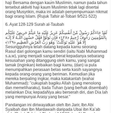
haji Bersama dengan kaum Muslimin, namun pada tahun
tersebut aktiviti haji kaum Muslimin tidak lagi disertai
orang Musyrikin, maka ini adalah penyempurnaan nikmat
bagi orang Islam. (Rujuk Tafsir al-Tobari 9/521-522)
6. Ayat 128-129 Surah al-Taubah
لَقَدْ جَاءَكُمْ رَسُولٌ مِّنْ أَنفُسِكُمْ عَزِيزٌ عَلَيْهِ مَا عَنِتُّمْ حَرِيصٌ عَلَيْكُم
بِالْمُؤْمِنِينَ رَءُوفٌ رَّحِيمٌ ﴿١٢٨﴾ فَإِن تَوَلَّوْا فَقُلْ حَسْبِيَ اللَّـهُ لَا إِلَـٰهَ
إِلَّا هُوَ ۖ عَلَيْهِ تَوَكَّلْتُ ۖ وَهُوَ رَبُّ الْعَرْشِ الْعَظِيمِ ﴿١٢٩﴾
Sesungguhnya telah datang kepada kamu seorang
Rasul dari golongan kamu sendiri (iaitu Nabi Muhammad
s.a.w), yang menjadi sangat berat kepadanya sebarang
kesusahan yang ditanggung oleh kamu, yang sangat
tamak (inginkan) kebaikan bagi kamu, (dan) ia pula
menumpahkan perasaan belas serta kasih sayangnya
kepada orang-orang yang beriman. Kemudian jika
mereka berpaling ingkar, maka katakanlah (wahai
Muhammad): "cukuplah bagiku Allah (yang menolong
dan memeliharaku), tiada Tuhan (yang berhak disembah)
melainkan Dia; kepadaNya aku berserah diri, dan Dia lah
yang mempunyai Arasy yang besar."
Pandangan ini diriwayatkan oleh Ibn Jarir, Ibn Abi
Syaibah dan Ibn Mardawaih daripada Ubai ibn Ka’ab