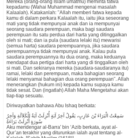
Mereka (orang-orang Islam umatmu) meminta fatwa
kepadamu (Wahai Muhammad mengenai masalah
Kalaalah). Katakanlah: "Allah memberi fatwa kepada
kamu di dalam perkara Kalaalah itu, iaitu jika seseorang
mati yang tidak mempunyai anak dan ia mempunyai
seorang saudara perempuan, maka bagi saudara
perempuan itu satu perdua dari harta yang ditinggalkan
oleh si mati; dan ia pula (saudara lelaki itu) mewarisi
(semua harta) saudara perempuannya, jika saudara
perempuannya tidak mempunyai anak. Kalau pula
saudara perempuannya itu dua orang, maka keduanya
mendapat dua pertiga dari harta yang di tinggalkan oleh
si mati. Dan sekiranya mereka (saudara-saudaranya itu)
ramai, lelaki dan perempuan, maka bahagian seorang
lelaki menyamai bahagian dua orang perempuan". Allah
menerangkan (hukum ini) kepada kamu supaya kamu
tidak sesat. Dan (ingatlah) Allah Maha Mengetahui akan
tiap-tiap sesuatu.
Diriwayatkan bahawa Abu Ishaq berkata:
سَمِعْتُ الْبَرَاءَ بْنَ عَازِبٍ، يَقُولُ آخِرُ آيَةٍ أُنْزِلَتْ آيَةُ الْكَلاَلَةِ وَآخِرُ
سُورَةٍ أُنْزِلَتْ بَرَاءَةُ
Aku mendengar al-Barra’ bin ‘Azib berkata, ayat al-
Qur’an terakhir yang diturunkan ialah ayat tentang al-