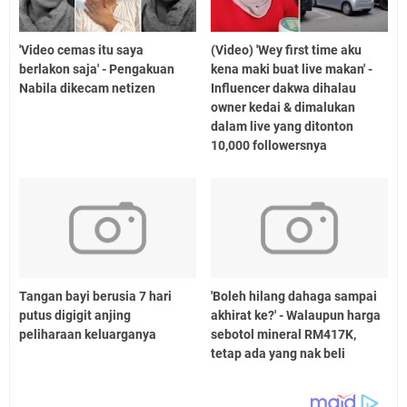
'Video cemas itu saya
(Video) 'Wey first time aku
berlakon saja' - Pengakuan
kena maki buat live makan' -
Nabila dikecam netizen
Influencer dakwa dihalau
owner kedai & dimalukan
dalam live yang ditonton
10,000 followersnya
Tangan bayi berusia 7 hari
'Boleh hilang dahaga sampai
putus digigit anjing
akhirat ke?' - Walaupun harga
peliharaan keluarganya
sebotol mineral RM417K,
tetap ada yang nak beli