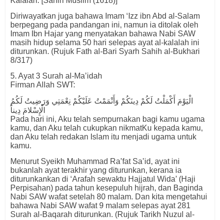
Kalalah. [Sahih Muslim (1618)]
Diriwayatkan juga bahawa Imam ‘Izz ibn Abd al-Salam
berpegang pada pandangan ini, namun ia ditolak oleh
Imam Ibn Hajar yang menyatakan bahawa Nabi SAW
masih hidup selama 50 hari selepas ayat al-kalalah ini
diturunkan. (Rujuk Fath al-Bari Syarh Sahih al-Bukhari
8/317)
5. Ayat 3 Surah al-Ma’idah
Firman Allah SWT:
الْيَوْمَ أَكْمَلْتُ لَكُمْ دِينَكُمْ وَأَتْمَمْتُ عَلَيْكُمْ نِعْمَتِي وَرَضِيتُ لَكُمُ
الْإِسْلامَ دِيناً
Pada hari ini, Aku telah sempurnakan bagi kamu ugama
kamu, dan Aku telah cukupkan nikmatKu kepada kamu,
dan Aku telah redakan Islam itu menjadi ugama untuk
kamu.
Menurut Syeikh Muhammad Ra’fat Sa’id, ayat ini
bukanlah ayat terakhir yang diturunkan, kerana ia
diturunkankan di ‘Arafah sewaktu Hajjatul Wida’ (Haji
Perpisahan) pada tahun kesepuluh hijrah, dan Baginda
Nabi SAW wafat setelah 80 malam. Dan kita mengetahui
bahawa Nabi SAW wafat 9 malam selepas ayat 281
Surah al-Baqarah diturunkan. (Rujuk Tarikh Nuzul al-