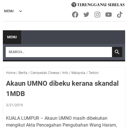
MENU
Home
/
Berita
/
Cempedak Cheese
/
Info
/
Malaysia
/
Terkini
Akaun UMNO dibeku kerana skandal
1MDB
3/21/2019
KUALA LUMPUR – Akaun UMNO masih dibekukan
mengikut Akta Pencegahan Peng­ubahan Wang Haram,