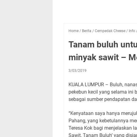
Home
/
Berita
/
Cempedak Cheese
/
Info
Tanam buluh untu
minyak sawit – M
3/03/2019
KUALA LUMPUR – Buluh, nanas 
pekebun kecil yang selama ini
sebagai sumber pendapatan da
“Kenyataan saya hanya meruju
Pahang, yang kebetulannya mem
Teresa Kok bagi menjelaskan l
Sawit, Tanam Buluh’ yang disiark