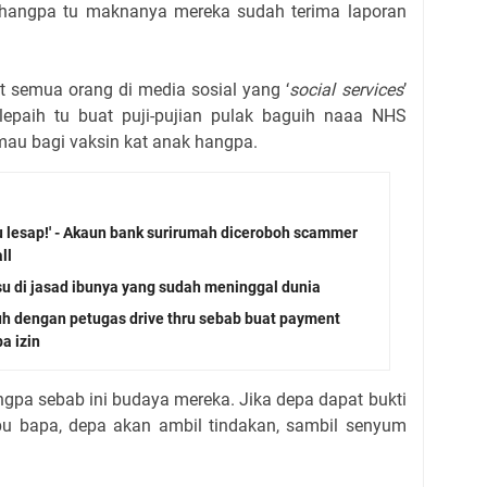
 hangpa tu maknanya mereka sudah terima laporan
 semua orang di media sosial yang ‘
social services
’
epaih tu buat puji-pujian pulak baguih naaa NHS
mau bagi vaksin kat anak hangpa.
ku lesap!' - Akaun bank surirumah diceroboh scammer
ll
u di jasad ibunya yang sudah meninggal dunia
h dengan petugas drive thru sebab buat payment
a izin
gpa sebab ini budaya mereka. Jika depa dapat bukti
ibu bapa, depa akan ambil tindakan, sambil senyum