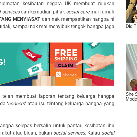
hidmatan kesihatan negara UK membuat rujukan
l services
dan kemudian pihak
social care
mai rumah
TANG MENYIASAT
dan nak mempastikan hangpa ni
tidak, sampai nak mai menyibuk tengok hangpa jaga
g telah membuat laporan tentang keluarga hangpa
da ‘
concern
’ atau isu tentang keluarga hangpa yang
ngpa selepas bersalin untuk pantau kesihatan ibu
arakat atau bidan, bukan
social services
. Kalau
social