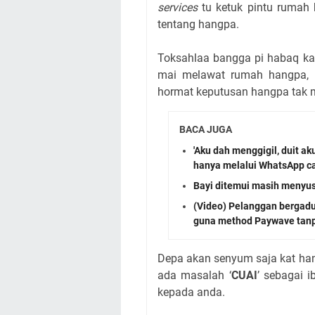
services
tu ketuk pintu rumah
tentang hangpa.
Toksahlaa bangga pi habaq kat
mai melawat rumah hangpa, l
hormat keputusan hangpa tak 
BACA JUGA
'Aku dah menggigil, duit a
hanya melalui WhatsApp ca
Bayi ditemui masih menyus
(Video) Pelanggan bergadu
guna method Paywave tanp
Depa akan senyum saja kat han
ada masalah ‘
CUAI
’ sebagai 
kepada anda.