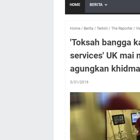
HOME
BERITA
Home
/
Berita
/
Terkini
/
The Reporter
/
Vi
'Toksah bangga ka
services' UK mai 
agungkan khidmat
5/31/2019