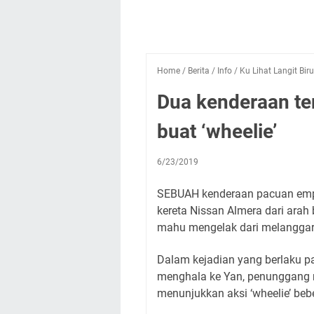
Home
/
Berita
/
Info
/
Ku Lihat Langit Biru
Dua kenderaan ter
buat ‘wheelie’
6/23/2019
SEBUAH kenderaan pacuan empat
kereta Nissan Almera dari arah 
mahu mengelak dari melanggar 
Dalam kejadian yang berlaku p
menghala ke Yan, penunggang m
menunjukkan aksi ‘wheelie’ bebe