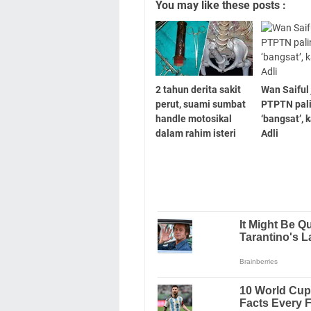
You may like these posts :
2 tahun derita sakit
Wan Saiful
perut, suami sumbat
PTPTN pal
handle motosikal
‘bangsat’,
dalam rahim isteri
Adli