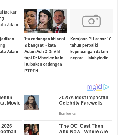
 jadikan
'Itu cadangan khianat
Kerajaan PH sasar 10
ing
& bangsat' - kata
tahun perbaiki
 kata Adam
Adam Adli & Dr Afif,
kepincangan dalam
tapi Dr Maszlee kata
negara – Muhyiddin
itu bukan cadangan
PTPTN