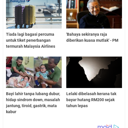
Tiada lagi bagasi percuma
'Bahaya sekiranya raja
untuk tiket penerbangan
diberikan kuasa mutlak' - PM
termurah Malaysia Airlines
Bayi lahir tanpa lubang dubur,
Lelaki dibelasah kerana tak
hidap sindrom down, masalah
bayar hutang RM200 sejak
jantung, tiroid, gastrik, mata
tahun lepas
kabur