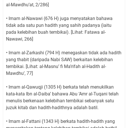
al-Mawdhu’at, 2/286]
• Imam al-Nawawi (676 H) juga menyatakan bahawa
tidak ada satu pun hadith yang sahih padanya (iaitu
pada kelebihan buah tembikai). [Lihat: Fatawa al-
Nawawi, 266]
• Imam al-Zarkashi (794 H) menegaskan tidak ada hadith
yang thabit (daripada Nabi SAW) berkaitan kelebihan
tembikai. [Lihat: al-Masnu’ fi Ma’rifah al-Hadith al-
Mawdhu’, 77]
• Imam al-Qawuqji (1305 H) berkata telah menukilkan
kata-kata Ibn al-Daiba’ bahawa Abu ‘Amr al-Tuqani telah
menulis berkenaan kelebihan tembikai sebanyak satu
juzuk kitab dan hadith-hadithnya adalah batil.
• Imam al-Fattani (1343 H) berkata hadith-hadith yang