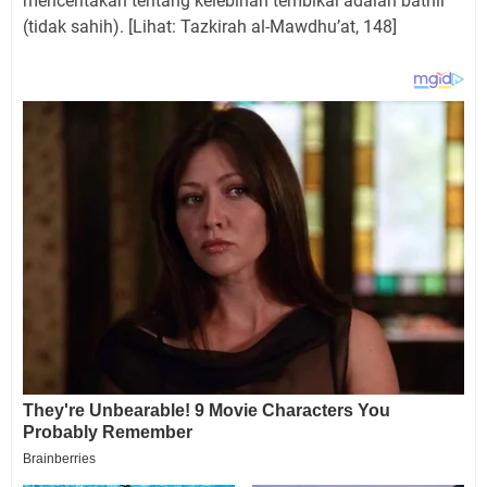
menceritakan tentang kelebihan tembikai adalah bathil
(tidak sahih). [Lihat: Tazkirah al-Mawdhu’at, 148]