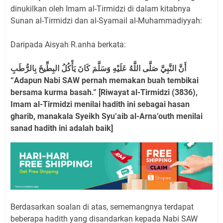
dinukilkan oleh Imam al-Tirmidzi di dalam kitabnya
Sunan al-Tirmidzi dan al-Syamail al-Muhammadiyyah:
Daripada Aisyah R.anha berkata:
أَنَّ النَّبِيَّ صَلَّى اللَّهُ عَلَيْهِ وَسَلَّمَ كَانَ يَأْكُلُ البِطِّيخَ بِالرُّطَبِ
“Adapun Nabi SAW pernah memakan buah tembikai
bersama kurma basah.” [Riwayat al-Tirmidzi (3836),
Imam al-Tirmidzi menilai hadith ini sebagai hasan
gharib, manakala Syeikh Syu’aib al-Arna’outh menilai
sanad hadith ini adalah baik]
Berdasarkan soalan di atas, sememangnya terdapat
beberapa hadith yang disandarkan kepada Nabi SAW