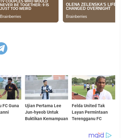
u FC Guna
Ujian Pertama Lee
Felda United Tak
kanni
Jun-hyeob Untuk
Layan Permintaan
Buktikan Kemampuan
Terengganu FC