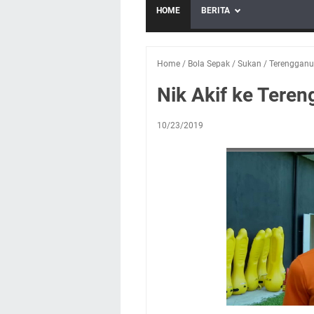
HOME
BERITA
Home
/
Bola Sepak
/
Sukan
/
Terengganu
Nik Akif ke Tere
10/23/2019