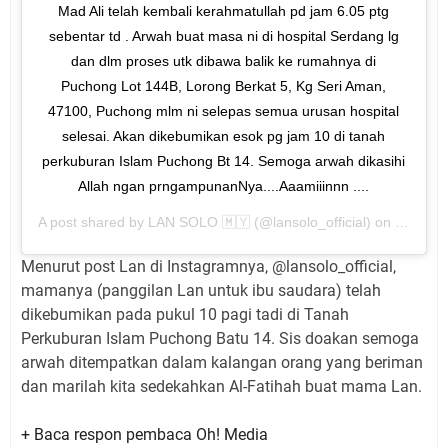
Mad Ali telah kembali kerahmatullah pd jam 6.05 ptg
sebentar td . Arwah buat masa ni di hospital Serdang lg
dan dlm proses utk dibawa balik ke rumahnya di
Puchong Lot 144B, Lorong Berkat 5, Kg Seri Aman,
47100, Puchong mlm ni selepas semua urusan hospital
selesai. Akan dikebumikan esok pg jam 10 di tanah
perkuburan Islam Puchong Bt 14. Semoga arwah dikasihi
Allah ngan prngampunanNya....Aaamiiinnn ....
A post shared by
LAN SOLO 🇲🇾
(@lansolo_official) on
Nov 24,
Menurut post Lan di Instagramnya, @lansolo_official,
mamanya (panggilan Lan untuk ibu saudara) telah
dikebumikan pada pukul 10 pagi tadi di Tanah
Perkuburan Islam Puchong Batu 14. Sis doakan semoga
arwah ditempatkan dalam kalangan orang yang beriman
dan marilah kita sedekahkan Al-Fatihah buat mama Lan.
+ Baca respon pembaca Oh! Media