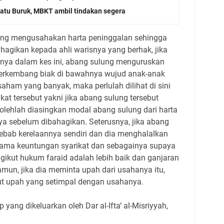
tu Buruk, MBKT ambil tindakan segera
ang mengusahakan harta peninggalan sehingga
gikan kepada ahli warisnya yang berhak, jika
nya dalam kes ini, abang sulung menguruskan
 berkembang biak di bawahnya wujud anak-anak
saham yang banyak, maka perlulah dilihat di sini
ikat tersebut yakni jika abang sulung tersebut
lehlah diasingkan modal abang sulung dari harta
ya sebelum dibahagikan. Seterusnya, jika abang
bab kerelaannya sendiri dan dia menghalalkan
ma keuntungan syarikat dan sebagainya supaya
ikut hukum faraid adalah lebih baik dan ganjaran
amun, jika dia meminta upah dari usahanya itu,
ut upah yang setimpal dengan usahanya.
ip yang dikeluarkan oleh Dar al-Ifta’ al-Misriyyah,