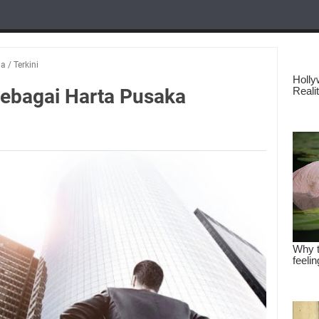
ia
/
Terkini
ebagai Harta Pusaka