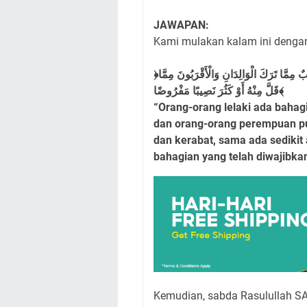
JAWAPAN:
Kami mulakan kalam ini dengan
﴿لِلرِّجَالِ نَصِيبٌ مِمَّا تَرَكَ الْوَالِدَانِ وَالْأَقْرَبُونَ وَلِلنِّسَاءِ نَصِيبٌ مِمَّا تَرَكَ الْوَالِدَانِ وَالْأَقْرَبُونَ مِمَّا
قَلَّ مِنْهُ أَوْ كَثُرَ نَصِيبًا مَفْرُوضًا﴾
“Orang-orang lelaki ada bahag
dan orang-orang perempuan pu
dan kerabat, sama ada sedikit a
bahagian yang telah diwajibkan 
Kemudian, sabda Rasulullah S