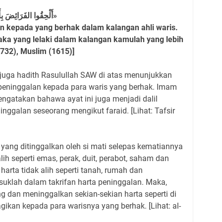
«أَلْحِقُوا الفَرَائِضَ بِأَهْلِهَا، فَمَا بَقِيَ فَهُوَ لِأَوْلَى رَجُلٍ ذَكَرٍ»
n kepada yang berhak dalam kalangan ahli waris.
ka yang lelaki dalam kalangan kamulah yang lebih
6732), Muslim (1615)]
 juga hadith Rasulullah SAW di atas menunjukkan
 peninggalan kepada para waris yang berhak. Imam
mengatakan bahawa ayat ini juga menjadi dalil
ggalan seseorang mengikut faraid. [Lihat: Tafsir
yang ditinggalkan oleh si mati selepas kematiannya
ih seperti emas, perak, duit, perabot, saham dan
arta tidak alih seperti tanah, rumah dan
suklah dalam takrifan harta peninggalan. Maka,
 dan meninggalkan sekian-sekian harta seperti di
gikan kepada para warisnya yang berhak. [Lihat: al-