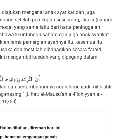
 diajukan mengenai anak syarikat dan juga
ang setelah pemergian seseorang, jika ia (saham
modal yang sama iaitu dari harta peninggalan
ahawa keuntungan saham dan juga anak syarikat
ekian lama pemergian ayahnya itu, kesemua itu
usaka dan mestilah dibahagikan secara faraid
. Ini mengambil kaedah yang dipegang dalam
أَنَّ التَّرِكَةَ بِزَوَائِدِهَ
an dan pertumbuhannya adalah menjadi milik ahli
-masing.” [Lihat: al-Mausu’ah al-Fiqhiyyah al-
; 16/53]
Halim ditahan, direman hari ini
api bencana empangan pecah