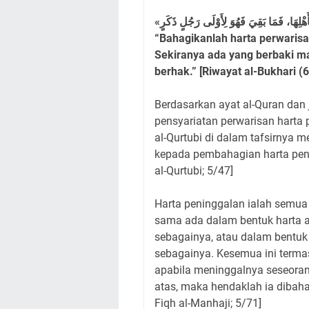
“Bahagikanlah harta perwarisa
Sekiranya ada yang berbaki ma
berhak.” [Riwayat al-Bukhari (
Berdasarkan ayat al-Quran dan
pensyariatan perwarisan harta
al-Qurtubi di dalam tafsirnya 
kepada pembahagian harta penin
al-Qurtubi; 5/47]
Harta peninggalan ialah semua 
sama ada dalam bentuk harta al
sebagainya, atau dalam bentuk h
sebagainya. Kesemua ini terma
apabila meninggalnya seseorang
atas, maka hendaklah ia dibaha
Fiqh al-Manhaji; 5/71]