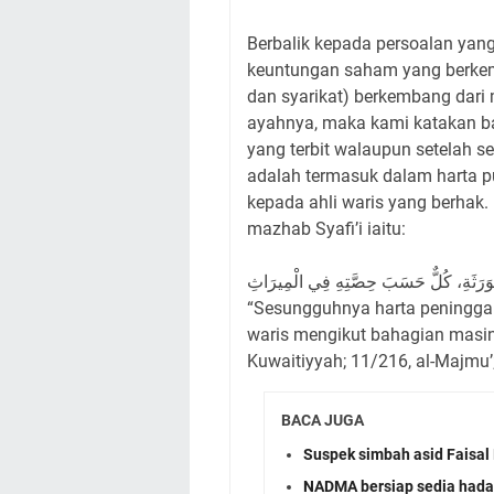
Berbalik kepada persoalan yang
keuntungan saham yang berkemb
dan syarikat) berkembang dari 
ayahnya, maka kami katakan b
yang terbit walaupun setelah s
adalah termasuk dalam harta p
kepada ahli waris yang berhak
mazhab Syafi’i iaitu:
ا لِلْوَرَثَةِ، كُلٌّ حَسَبَ حِصَّتِهِ فِي الْمِيرَاثِ
“Sesungguhnya harta peninggal
waris mengikut bahagian masing
Kuwaitiyyah; 11/216, al-Majmu’
BACA JUGA
Suspek simbah asid Faisal 
NADMA bersiap sedia had