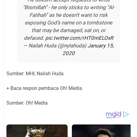
“Bismillah” - he only sticks to writing “Al-
Fatihah” as he doesn’t want to risk
exposing God’s name on a tombstone
that may be damaged, sat on, or
defaced.
pic.twitter.com/rHT0mELOxR
— Nailah Huda (@nylahuda)
January 15,
2020
Sumber: MHI, Nailah Huda
+ Baca respon pembaca Oh! Media.
Sumber: Oh! Media