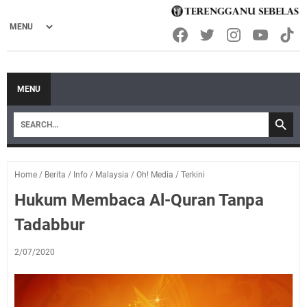
MENU
Home
/
Berita
/
Info
/
Malaysia
/
Oh! Media
/
Terkini
Hukum Membaca Al-Quran Tanpa
Tadabbur
2/07/2020