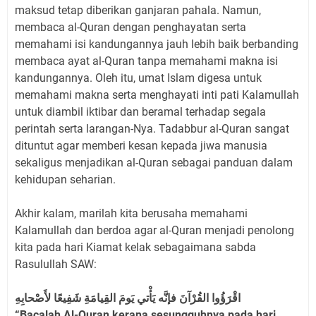
maksud tetap diberikan ganjaran pahala. Namun,
membaca al-Quran dengan penghayatan serta
memahami isi kandungannya jauh lebih baik berbanding
membaca ayat al-Quran tanpa memahami makna isi
kandungannya. Oleh itu, umat Islam digesa untuk
memahami makna serta menghayati inti pati Kalamullah
untuk diambil iktibar dan beramal terhadap segala
perintah serta larangan-Nya. Tadabbur al-Quran sangat
dituntut agar memberi kesan kepada jiwa manusia
sekaligus menjadikan al-Quran sebagai panduan dalam
kehidupan seharian.
Akhir kalam, marilah kita berusaha memahami
Kalamullah dan berdoa agar al-Quran menjadi penolong
kita pada hari Kiamat kelak sebagaimana sabda
Rasulullah SAW:
اقْرَؤُوا القُرْآنَ فإنَّه يَأْتي يَومَ القِيامَةِ شَفِيعًا لأَصْحابِهِ
“Bacalah Al-Quran kerana sesungguhnya pada hari