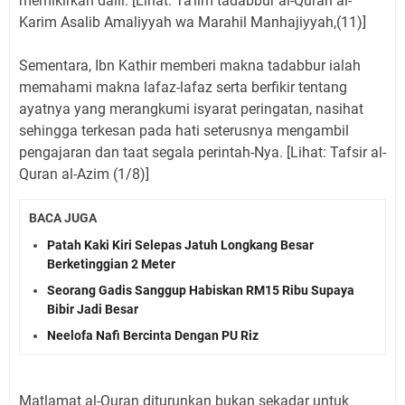
memikirkan dalil. [Lihat: Ta’lim tadabbur al-Quran al-
Karim Asalib Amaliyyah wa Marahil Manhajiyyah,(11)]
Sementara, Ibn Kathir memberi makna tadabbur ialah
memahami makna lafaz-lafaz serta berfikir tentang
ayatnya yang merangkumi isyarat peringatan, nasihat
sehingga terkesan pada hati seterusnya mengambil
pengajaran dan taat segala perintah-Nya. [Lihat: Tafsir al-
Quran al-Azim (1/8)]
BACA JUGA
Patah Kaki Kiri Selepas Jatuh Longkang Besar
Berketinggian 2 Meter
Seorang Gadis Sanggup Habiskan RM15 Ribu Supaya
Bibir Jadi Besar
Neelofa Nafi Bercinta Dengan PU Riz
Matlamat al-Quran diturunkan bukan sekadar untuk