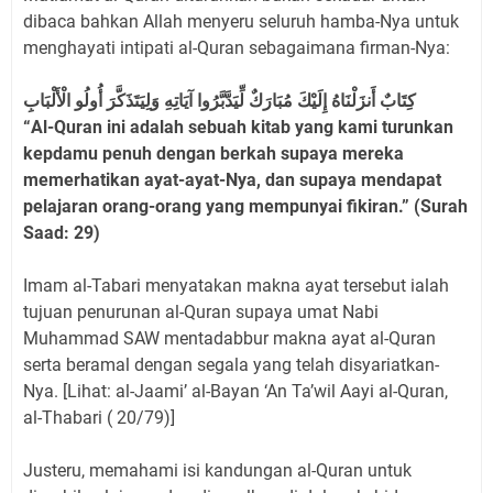
dibaca bahkan Allah menyeru seluruh hamba-Nya untuk
menghayati intipati al-Quran sebagaimana firman-Nya:
كِتَابٌ أَنزَلْنَاهُ إِلَيْكَ مُبَارَكٌ لِّيَدَّبَّرُوا آيَاتِهِ وَلِيَتَذَكَّرَ أُولُو الْأَلْبَابِ
“Al-Quran ini adalah sebuah kitab yang kami turunkan
kepdamu penuh dengan berkah supaya mereka
memerhatikan ayat-ayat-Nya, dan supaya mendapat
pelajaran orang-orang yang mempunyai fikiran.” (Surah
Saad: 29)
Imam al-Tabari menyatakan makna ayat tersebut ialah
tujuan penurunan al-Quran supaya umat Nabi
Muhammad SAW mentadabbur makna ayat al-Quran
serta beramal dengan segala yang telah disyariatkan-
Nya. [Lihat: al-Jaami’ al-Bayan ‘An Ta’wil Aayi al-Quran,
al-Thabari ( 20/79)]
Justeru, memahami isi kandungan al-Quran untuk