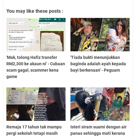
You may like these posts :
'Mak, tolong Hafiz transfer
'Tiada bukti menunjukkan
RM2,300 ke akaun ni' - Cubaan
baginda adalah ayah kepada
scam gagal, scammer kena
bayi berkenaan' - Peguam
game
Remaja 17 tahun tak mampu
Isteri siram suami dengan air
pergi sekolah tetapi masih
panas sehingga mati kerana