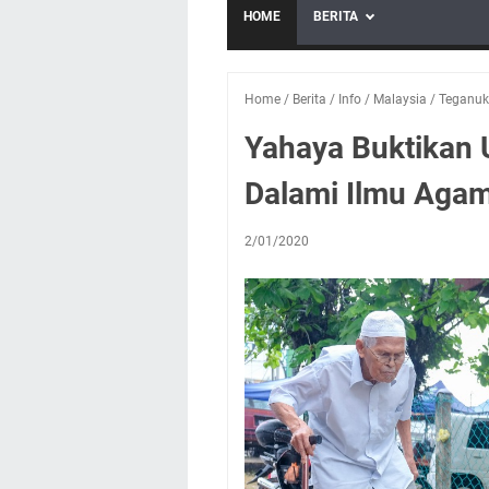
HOME
BERITA
Home
/
Berita
/
Info
/
Malaysia
/
Teganuki
Yahaya Buktikan 
Dalami Ilmu Aga
2/01/2020