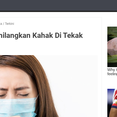
ia
/
Terkini
ilangkan Kahak Di Tekak