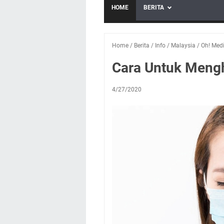
HOME
BERITA
Home
/
Berita
/
Info
/
Malaysia
/
Oh! Med
Cara Untuk Mengh
4/27/2020