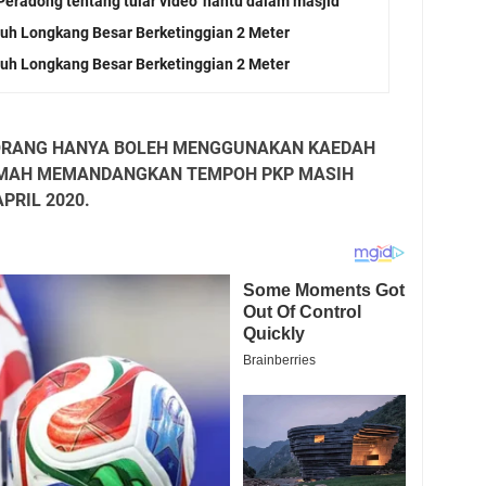
eradong tentang tular video 'hantu dalam masjid'
atuh Longkang Besar Berketinggian 2 Meter
atuh Longkang Besar Berketinggian 2 Meter
 KORANG HANYA BOLEH MENGGUNAKAN KAEDAH
RUMAH MEMANDANGKAN TEMPOH PKP MASIH
PRIL 2020.