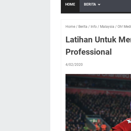
HOME
BERITA
Home
/
Berita
/
Info
/
Malaysia
/
Oh! Med
Latihan Untuk Me
Professional
4/02/2020