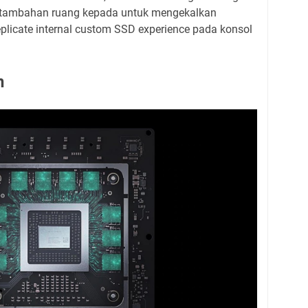
 tambahan ruang kepada untuk mengekalkan
eplicate internal custom SSD experience pada konsol
n