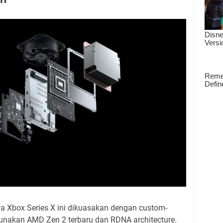
 Xbox Series X ini dikuasakan dengan custom-
nakan AMD Zen 2 terbaru dan RDNA architecture.