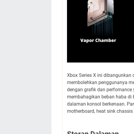
Xbox Series X ini dibangunkan d
membolehkan penggunanya me
dengan grafik dan perfomance ya
membahagikan beban haba di b
dalaman konsol berkenaan. Parall
motherboard, heat sink chassis
Storan Dalaman