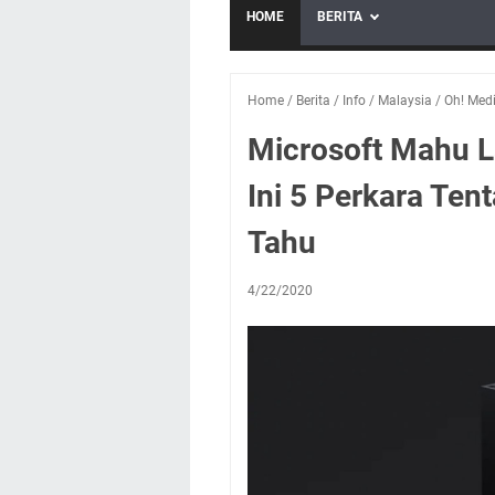
HOME
BERITA
Home
/
Berita
/
Info
/
Malaysia
/
Oh! Med
Microsoft Mahu L
Ini 5 Perkara Ten
Tahu
4/22/2020