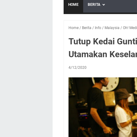
HOME
BERITA
Home
/
Berita
/
Info
/
Malaysia
/
Oh! Med
Tutup Kedai Gunt
Utamakan Kesela
4/12/2020