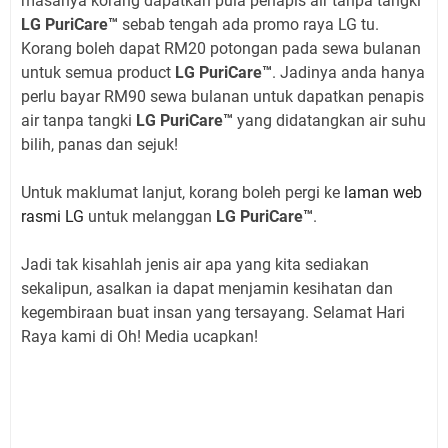
masanya korang dapatkan pula penapis air tanpa tangki
LG PuriCare™
sebab tengah ada promo raya LG tu.
Korang boleh dapat RM20 potongan pada sewa bulanan
untuk semua product
LG PuriCare™
. Jadinya anda hanya
perlu bayar RM90 sewa bulanan untuk dapatkan penapis
air tanpa tangki
LG PuriCare™
yang didatangkan air suhu
bilih, panas dan sejuk!
Untuk maklumat lanjut, korang boleh pergi ke
laman web
rasmi LG
untuk melanggan
LG PuriCare™
.
Jadi tak kisahlah jenis air apa yang kita sediakan
sekalipun, asalkan ia dapat menjamin kesihatan dan
kegembiraan buat insan yang tersayang. Selamat Hari
Raya kami di Oh! Media ucapkan!