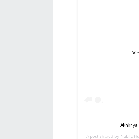
Vi
Akhirnya 
A post shared by
Nabila H