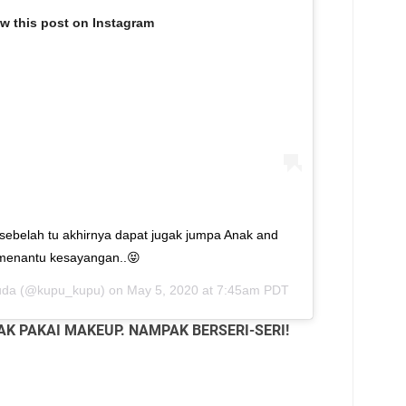
ew this post on Instagram
 sebelah tu akhirnya dapat jugak jumpa Anak and
menantu kesayangan..😝
uda
(@kupu_kupu) on
May 5, 2020 at 7:45am PDT
AK PAKAI MAKEUP. NAMPAK BERSERI-SERI!