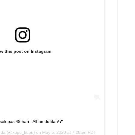
ew this post on Instagram
selepas 49 hari...Alhamdullilah!💕
uda
(@kupu_kupu) on
May 5, 2020 at 7:28am PDT