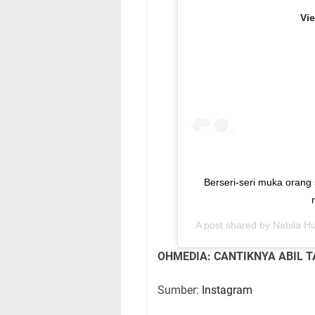
Vi
Berseri-seri muka orang
A post shared by
Nabila H
OHMEDIA: CANTIKNYA ABIL T
Sumber:
Instagram