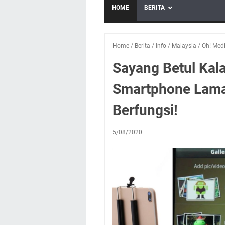
HOME
BERITA
Home
/
Berita
/
Info
/
Malaysia
/
Oh! Med
Sayang Betul Kal
Smartphone Lama
Berfungsi!
5/08/2020