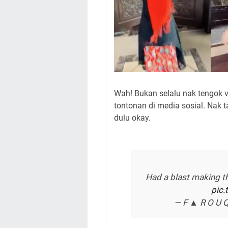
Wah! Bukan selalu nak tengok 
tontonan di media sosial. Nak 
dulu okay.
Had a blast making t
pic
— F ▲ R O U Q