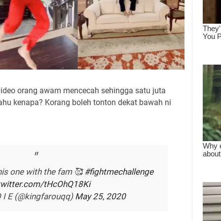
video orang awam mencecah sehingga satu juta
tahu kenapa? Korang boleh tonton dekat bawah ni
his one with the fam 🥰
#fightmechallenge
.twitter.com/tHcOhQ18Ki
 I E (@kingfarouqq)
May 25, 2020