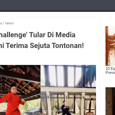
ia
/
Terkini
hallenge' Tular Di Media
Ini Terima Sejuta Tontonan!