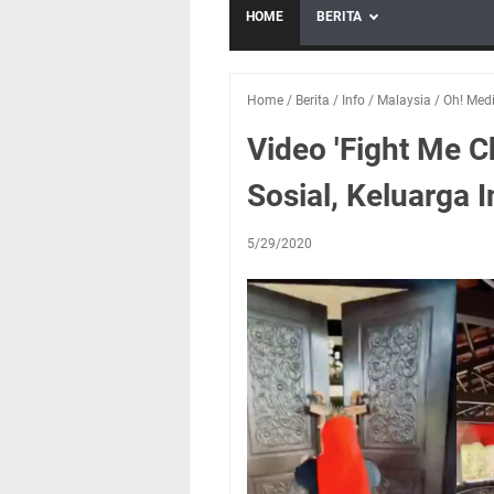
HOME
BERITA
Home
/
Berita
/
Info
/
Malaysia
/
Oh! Med
Video 'Fight Me C
Sosial, Keluarga 
5/29/2020