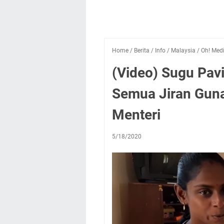
Home
/
Berita
/
Info
/
Malaysia
/
Oh! Med
(Video) Sugu Pav
Semua Jiran Guna
Menteri
5/18/2020