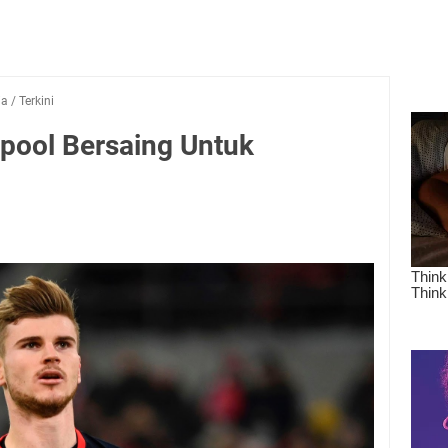
ia
/
Terkini
rpool Bersaing Untuk