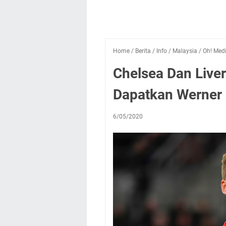
Home
/
Berita
/
Info
/
Malaysia
/
Oh! Med
Chelsea Dan Live
Dapatkan Werner
6/05/2020