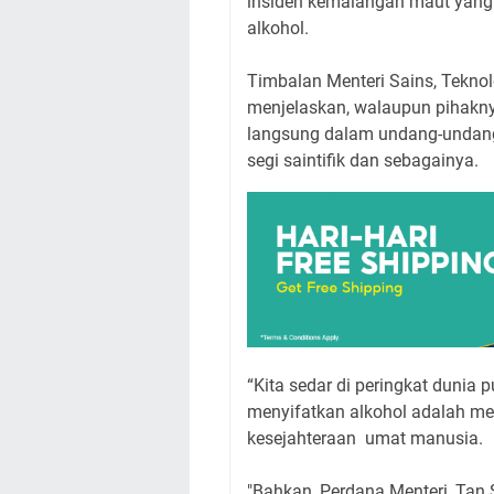
insiden kemalangan maut yang
alkohol.
Timbalan Menteri Sains, Tekn
menjelaskan, walaupun pihaknya
langsung dalam undang-undang
segi saintifik dan sebagainya.
“Kita sedar di peringkat dunia
menyifatkan alkohol adalah m
kesejahteraan umat manusia.
"Bahkan, Perdana Menteri, Tan 