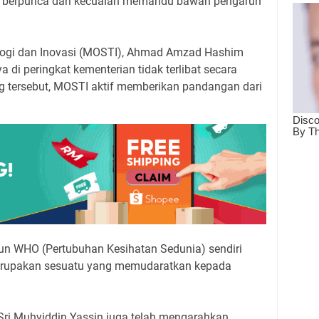
 berpunca dari kecuaian memandu bawah pengaruh
ologi dan Inovasi (MOSTI), Ahmad Amzad Hashim
 di peringkat kementerian tidak terlibat secara
 tersebut, MOSTI aktif memberikan pandangan dari
 pun WHO (Pertubuhan Kesihatan Sedunia) sendiri
erupakan sesuatu yang memudaratkan kepada
Sri Muhyiddin Yassin juga telah mengarahkan