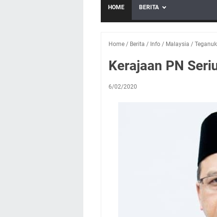
HOME
BERITA
Home
/
Berita
/
Info
/
Malaysia
/
Teganuki
Kerajaan PN Seri
6/02/2020