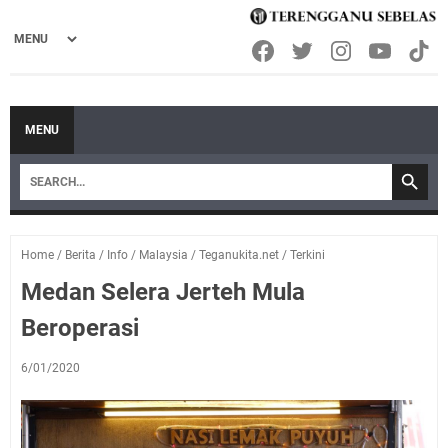
MENU
Home
/
Berita
/
Info
/
Malaysia
/
Teganukita.net
/
Terkini
Medan Selera Jerteh Mula
Beroperasi
6/01/2020