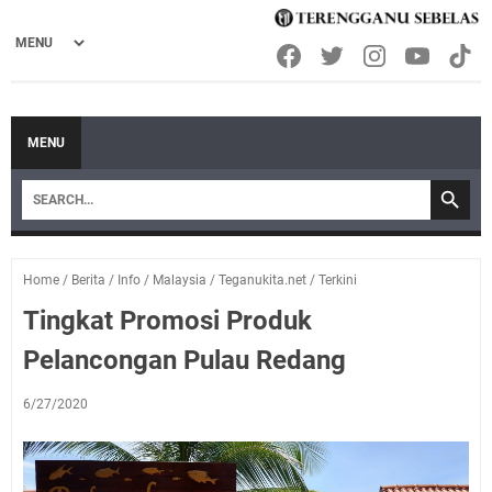
MENU
Home
/
Berita
/
Info
/
Malaysia
/
Teganukita.net
/
Terkini
Tingkat Promosi Produk
Pelancongan Pulau Redang
6/27/2020