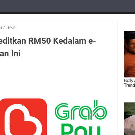
ia
/
Terkini
editkan RM50 Kedalam e-
an Ini