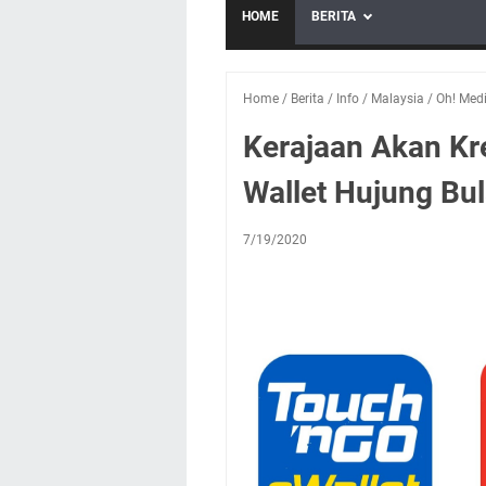
HOME
BERITA
Home
/
Berita
/
Info
/
Malaysia
/
Oh! Med
Kerajaan Akan Kr
Wallet Hujung Bul
7/19/2020