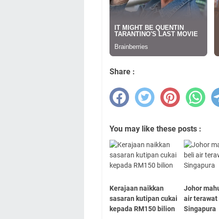
Share :
You may like these posts :
Kerajaan naikkan
Johor mahu
sasaran kutipan cukai
air terawat
kepada RM150 bilion
Singapura