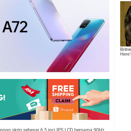
ngan skrin sebesar 6.5 inci IPS LCD bersama 90Hz