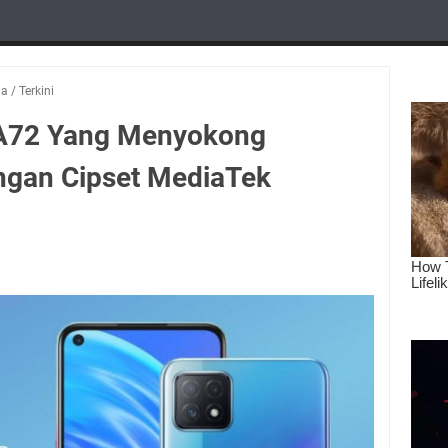
ia
/
Terkini
A72 Yang Menyokong
ngan Cipset MediaTek