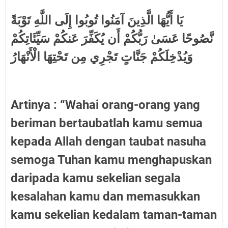
يَا أَيُّهَا الَّذِينَ آمَنُوا تُوبُوا إِلَى اللَّهِ تَوْبَةً
نَّصُوحًا عَسَىٰ رَبُّكُمْ أَن يُكَفِّرَ عَنكُمْ سَيِّئَاتِكُمْ
وَيُدْخِلَكُمْ جَنَّاتٍ تَجْرِي مِن تَحْتِهَا الْأَنْهَارُ
Artinya : “Wahai orang-orang yang
beriman bertaubatlah kamu semua
kepada Allah dengan taubat nasuha
semoga Tuhan kamu menghapuskan
daripada kamu sekelian segala
kesalahan kamu dan memasukkan
kamu sekelian kedalam taman-taman