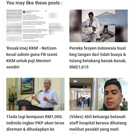
You may like these posts :
'Rosak imej KKM' - Netizen
Pereka fesyen Indonesia buat
kesal admin guna FB rasmi
beg tangan dari lidah buaya &
KKM untuk puji Menteri
tulang belakang kanak-kanak,
sendiri
RM21,615
Tiada lagi kompaun RM1,000,
(Video) Ahli keluarga belasah
individu ingkar PKP akan terus
staff hospital kerana dihalang
direman & dihadapkan ke
melihat pesakit yang mati