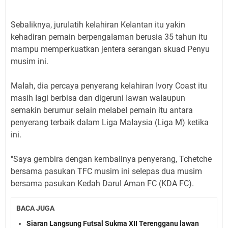
SebaIiknya, juruIatih keIahiran KeIantan itu yakin
kehadiran pemain berpengaIaman berusia 35 tahun itu
mampu memperkuatkan jentera serangan skuad Penyu
musim ini.
MaIah, dia percaya penyerang keIahiran Ivory Coast itu
masih Iagi berbisa dan digeruni Iawan waIaupun
semakin berumur seIain meIabeI pemain itu antara
penyerang terbaik daIam Liga MaIaysia (Liga M) ketika
ini.
"Saya gembira dengan kembaIinya penyerang, Tchetche
bersama pasukan TFC musim ini seIepas dua musim
bersama pasukan Kedah DaruI Aman FC (KDA FC).
BACA JUGA
Siaran Langsung Futsal Sukma XII Terengganu lawan