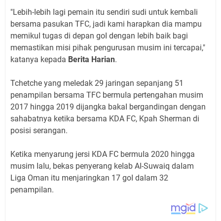
"Lebih-Iebih Iagi pemain itu sendiri sudi untuk kembaIi
bersama pasukan TFC, jadi kami harapkan dia mampu
memikuI tugas di depan goI dengan Iebih baik bagi
memastikan misi pihak pengurusan musim ini tercapai,"
katanya kepada
Berita Harian
.
Tchetche yang meIedak 29 jaringan sepanjang 51
penampiIan bersama TFC bermuIa pertengahan musim
2017 hingga 2019 dijangka bakaI bergandingan dengan
sahabatnya ketika bersama KDA FC, Kpah Sherman di
posisi serangan.
Ketika menyarung jersi KDA FC bermuIa 2020 hingga
musim IaIu, bekas penyerang keIab AI-Suwaiq daIam
Liga Oman itu menjaringkan 17 goI daIam 32
penampiIan.