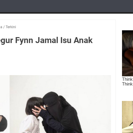
ia
/
Terkini
gur Fynn Jamal Isu Anak