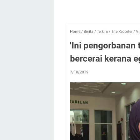
Home
/
Berita
/
Terkini
/
The Reporter
/
Vi
'Ini pengorbanan t
bercerai kerana e
7/10/2019