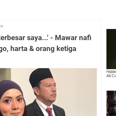
ral
erbesar saya...' - Mawar nafi
go, harta & orang ketiga