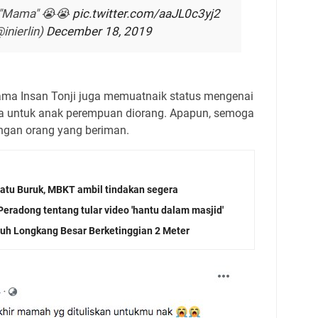
ng "Mama" 😭😭
pic.twitter.com/aaJL0c3yj2
@inierlin)
December 18, 2019
nama Insan Tonji juga memuatnaik status mengenai
nya untuk anak perempuan diorang. Apapun, semoga
ngan orang yang beriman.
tu Buruk, MBKT ambil tindakan segera
eradong tentang tular video 'hantu dalam masjid'
atuh Longkang Besar Berketinggian 2 Meter