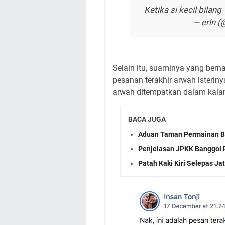
Ketika si kecil bila
— erln (
Selain itu, suaminya yang ber
pesanan terakhir arwah isteri
arwah ditempatkan dalam kala
BACA JUGA
Aduan Taman Permainan Ba
Penjelasan JPKK Banggol P
Patah Kaki Kiri Selepas J