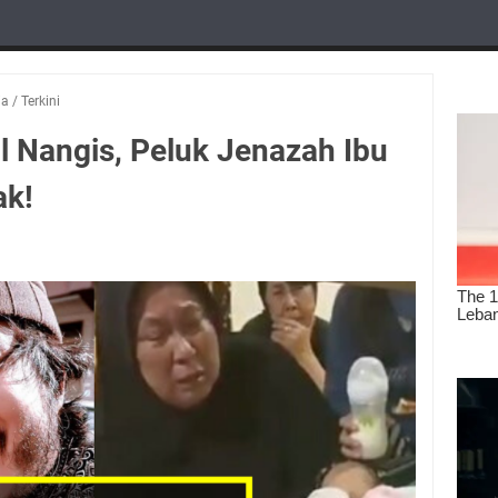
ia
/
Terkini
l Nangis, Peluk Jenazah Ibu
ak!