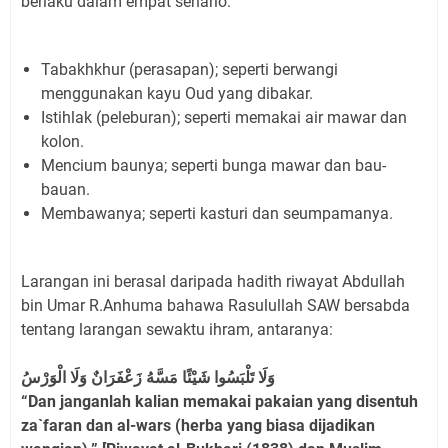
berlaku dalam empat senario:
Tabakhkhur (perasapan); seperti berwangi
menggunakan kayu Oud yang dibakar.
Istihlak (peleburan); seperti memakai air mawar dan
kolon.
Mencium baunya; seperti bunga mawar dan bau-
bauan.
Membawanya; seperti kasturi dan seumpamanya.
Larangan ini berasal daripada hadith riwayat Abdullah
bin Umar R.Anhuma bahawa Rasulullah SAW bersabda
tentang larangan sewaktu ihram, antaranya:
وَلَا تَلْبَسُوا شَيْئًا مَسَّهُ زَعْفَرَانٌ وَلَا الْوَرْسُ
“Dan janganlah kalian memakai pakaian yang disentuh
za`faran dan al-wars (herba yang biasa dijadikan