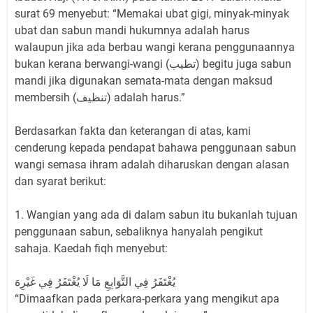
surat 69 menyebut: “Memakai ubat gigi, minyak-minyak
ubat dan sabun mandi hukumnya adalah harus
walaupun jika ada berbau wangi kerana penggunaannya
bukan kerana berwangi-wangi (تطيب) begitu juga sabun
mandi jika digunakan semata-mata dengan maksud
membersih (تنظيف) adalah harus.”
Berdasarkan fakta dan keterangan di atas, kami
cenderung kepada pendapat bahawa penggunaan sabun
wangi semasa ihram adalah diharuskan dengan alasan
dan syarat berikut:
1. Wangian yang ada di dalam sabun itu bukanlah tujuan
penggunaan sabun, sebaliknya hanyalah pengikut
sahaja. Kaedah fiqh menyebut:
يُغْتَفَرُ فِي التَّوَابِعِ مَا لَا يُغْتَفَرُ فِي غَيْرِهَ
“Dimaafkan pada perkara-perkara yang mengikut apa