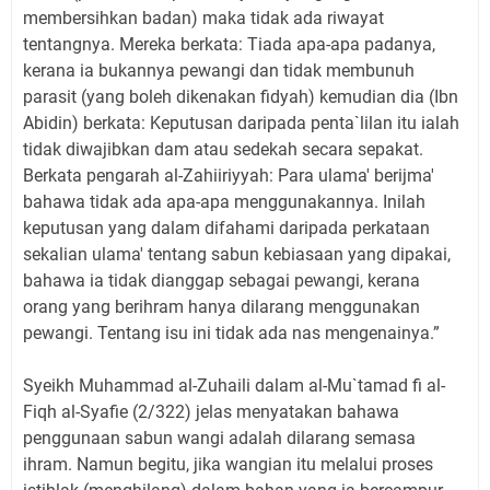
membersihkan badan) maka tidak ada riwayat
tentangnya. Mereka berkata: Tiada apa-apa padanya,
kerana ia bukannya pewangi dan tidak membunuh
parasit (yang boleh dikenakan fidyah) kemudian dia (Ibn
Abidin) berkata: Keputusan daripada penta`lilan itu ialah
tidak diwajibkan dam atau sedekah secara sepakat.
Berkata pengarah al-Zahiiriyyah: Para ulama' berijma'
bahawa tidak ada apa-apa menggunakannya. Inilah
keputusan yang dalam difahami daripada perkataan
sekalian ulama' tentang sabun kebiasaan yang dipakai,
bahawa ia tidak dianggap sebagai pewangi, kerana
orang yang berihram hanya dilarang menggunakan
pewangi. Tentang isu ini tidak ada nas mengenainya.”
Syeikh Muhammad al-Zuhaili dalam al-Mu`tamad fi al-
Fiqh al-Syafie (2/322) jelas menyatakan bahawa
penggunaan sabun wangi adalah dilarang semasa
ihram. Namun begitu, jika wangian itu melalui proses