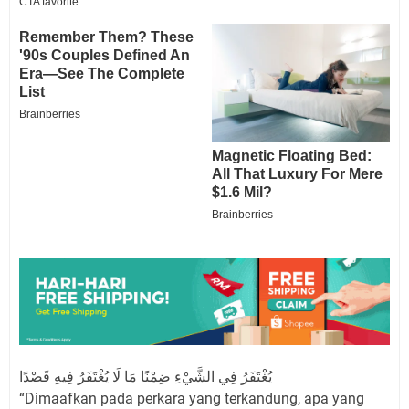
يُغْتَفَرُ فِي الشَّيْءِ ضِمْنًا مَا لَا يُغْتَفَرُ فِيهِ قَصْدًا
“Dimaafkan pada perkara yang terkandung, apa yang