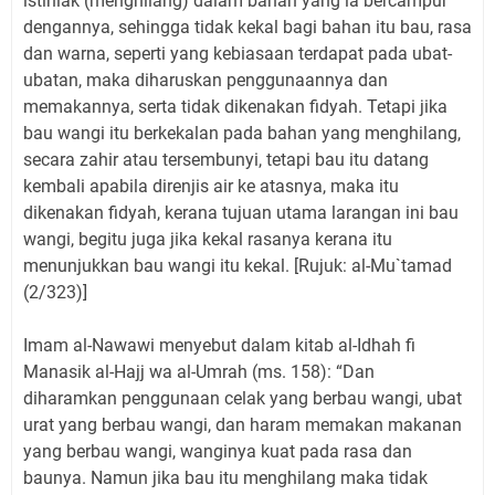
istihlak (menghilang) dalam bahan yang ia bercampur
dengannya, sehingga tidak kekal bagi bahan itu bau, rasa
dan warna, seperti yang kebiasaan terdapat pada ubat-
ubatan, maka diharuskan penggunaannya dan
memakannya, serta tidak dikenakan fidyah. Tetapi jika
bau wangi itu berkekalan pada bahan yang menghilang,
secara zahir atau tersembunyi, tetapi bau itu datang
kembali apabila direnjis air ke atasnya, maka itu
dikenakan fidyah, kerana tujuan utama larangan ini bau
wangi, begitu juga jika kekal rasanya kerana itu
menunjukkan bau wangi itu kekal. [Rujuk: al-Mu`tamad
(2/323)]
Imam al-Nawawi menyebut dalam kitab al-Idhah fi
Manasik al-Hajj wa al-Umrah (ms. 158): “Dan
diharamkan penggunaan celak yang berbau wangi, ubat
urat yang berbau wangi, dan haram memakan makanan
yang berbau wangi, wanginya kuat pada rasa dan
baunya. Namun jika bau itu menghilang maka tidak