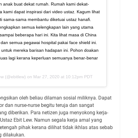
gan anak buat dekat rumah. Rumah kami dekat-
 kami dapat inspirasi dari video ustaz. Kagum lihat
ati sama-sama membantu diketuai ustaz hanafi.
lengkapkan semua kelengkapan lain yang utama
sampai beberapa hari ini. Kita lihat masa di China
dan semua pegawai hospital pakai face shield ini.
 untuk mereka barisan hadapan ini. Pohon doakan
luas lagi kerana keperluan semuanya benar-benar
ew
(@ebitlew) on
Mar 27, 2020 at 10:12pm PDT
ongsikan oleh beliau dilaman sosial miliknya. Dapat
or dan nurse-nurse begitu teruja dan sangat
ang diberikan. Para netizen juga menyokong kerja-
 Ustaz Ebit Lew. Namun segala kerja amal yang
tengah pihak kerana dilihat tidak ikhlas atas sebab
 dilakukan.