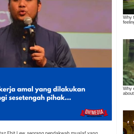
staz Ebit Lew, seorang pendakwah mualaf yang