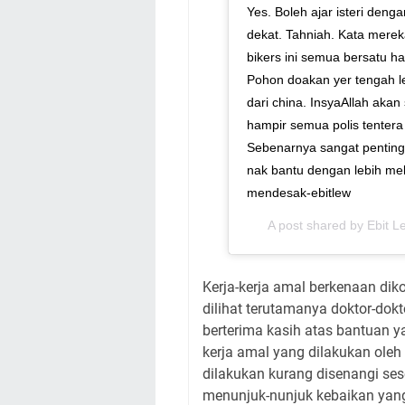
Yes. Boleh ajar isteri den
dekat. Tahniah. Kata mereka
bikers ini semua bersatu h
Pohon doakan yer tengah 
dari china. InsyaAllah akan 
hampir semua polis tentera 
Sebenarnya sangat penting
nak bantu dengan lebih me
mendesak-ebitlew
A post shared by
Ebit L
Kerja-kerja amal berkenaan dik
dilihat terutamanya doktor-dokt
berterima kasih atas bantuan y
kerja amal yang dilakukan oleh
dilakukan kurang disenangi sese
menunjuk-nunjuk kebaikan yang