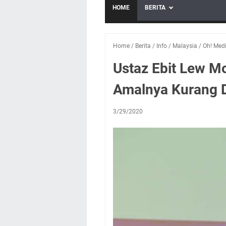
HOME
BERITA
Home
/
Berita
/
Info
/
Malaysia
/
Oh! Med
Ustaz Ebit Lew M
Amalnya Kurang D
3/29/2020