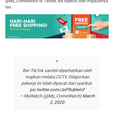
@My_CrimeWatch di Twitter, dia dipecat oleh majikannya
tau.
Ber-TikTok sambil diperhatikan oleh
majikan melalui CCTV. Dilaporkan
pekerja ini telah dipecat dari syarikat.
pic.twitter.com/JoP9ublemf
— MyWatch (@My_CrimeWatch)
March
2, 2020