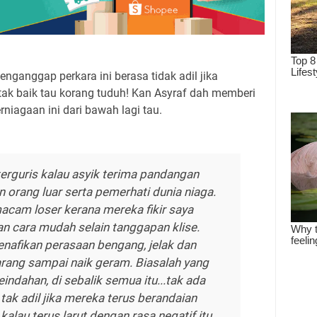
ganggap perkara ini berasa tidak adil jika
 tak baik tau korang tuduh! Kan Asyraf dah memberi
niagaan ini dari bawah lagi tau.
terguris kalau asyik terima pandangan
orang luar serta pemerhati dunia niaga.
cam loser kerana mereka fikir saya
n cara mudah selain tanggapan klise.
enafikan perasaan bengang, jelak dan
arang sampai naik geram. Biasalah yang
ndahan, di sebalik semua itu...tak ada
tak adil jika mereka terus berandaian
 kalau terus larut dengan rasa negatif itu