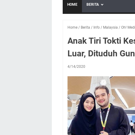
HOME
BERITA
Home
/
Berita
/
Info
/
Malaysia
/
Oh! Med
Anak Tiri Tokti 
Luar, Dituduh Gun
4/14/2020