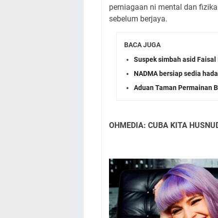
perniagaan ni mental dan fizik
sebelum berjaya.
BACA JUGA
Suspek simbah asid Faisal 
NADMA bersiap sedia had
Aduan Taman Permainan Ba
OHMEDIA: CUBA KITA HUSNUD