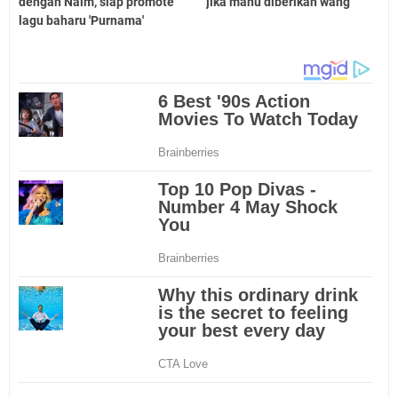
dengan Naim, siap promote
jika mahu diberikan wang
lagu baharu 'Purnama'