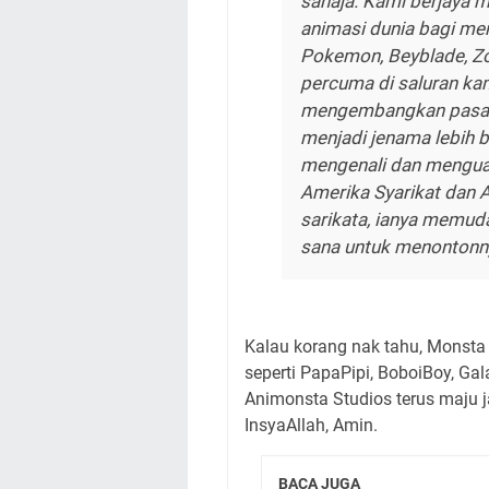
sahaja. Kami berjaya 
animasi dunia bagi me
Pokemon, Beyblade, Zo
percuma di saluran ka
mengembangkan pasara
menjadi jenama lebih 
mengenali dan menguas
Amerika Syarikat dan A
sarikata, ianya memuda
sana untuk menontonn
Kalau korang nak tahu, Monsta
seperti PapaPipi, BoboiBoy, Ga
Animonsta Studios terus maju
InsyaAllah, Amin.
BACA JUGA