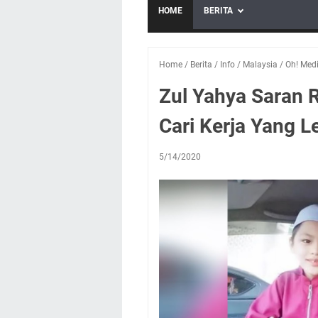
HOME
BERITA
Home
/
Berita
/
Info
/
Malaysia
/
Oh! Med
Zul Yahya Saran 
Cari Kerja Yang L
5/14/2020