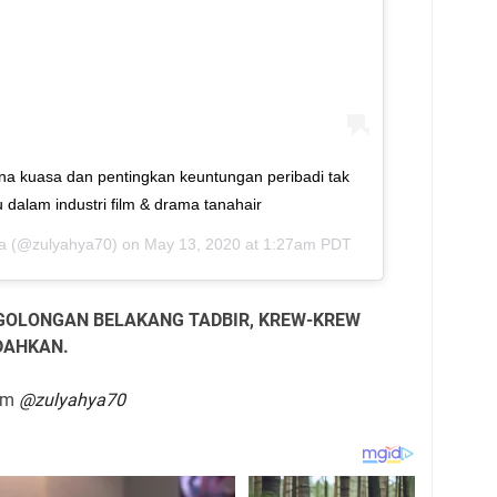
una kuasa dan pentingkan keuntungan peribadi tak
u dalam industri film & drama tanahair
a
(@zulyahya70) on
May 13, 2020 at 1:27am PDT
GOLONGAN BELAKANG TADBIR, KREW-KREW
DAHKAN.
ram
@zulyahya70