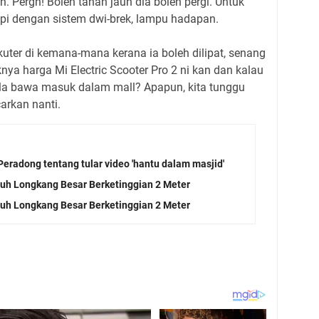
h. Pergh! Boleh tahan jauh dia boleh pergi. Untuk
api dengan sistem dwi-brek, lampu hadapan.
ter di kemana-mana kerana ia boleh dilipat, senang
nya harga Mi Electric Scooter Pro 2 ni kan dan kalau
 bila bawa masuk dalam mall? Apapun, kita tunggu
carkan nanti.
eradong tentang tular video 'hantu dalam masjid'
atuh Longkang Besar Berketinggian 2 Meter
atuh Longkang Besar Berketinggian 2 Meter