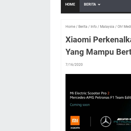
HOME
BERITA
Home
/
Berita
/
Info
/
Malaysia
/
Oh! Med
Xiaomi Perkenalka
Yang Mampu Bert
7/16/2020