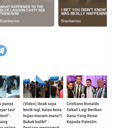
ou punya
(Video) 'Anak saya
Cristiano Ronaldo
ayar tau!
kecik lagi, kalau kena
Sekali Lagi Berikan
les!!' -
hujan macam mana?!
Dana Yang Besar
gang
Bukak balik!!' -
Kepada Palestin
wa anjing
Peniaga mengamuk