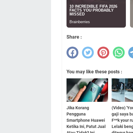
Share :
You may like these posts :
Jika Korang
(Video) 'Y
Pengguna
gaji saya b
Smartphone Huawei
F**k your ru
Ketika Ini, Patut Jual
Lelaki ben
Atau Tidak? Ini
ditegur ba