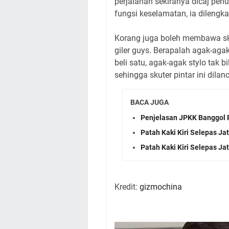
perjalanan sekiranya dicaj penu
fungsi keselamatan, ia dilengk
Korang juga boleh membawa sku
giler guys. Berapalah agak-agak
beli satu, agak-agak stylo tak
sehingga skuter pintar ini dilan
BACA JUGA
Penjelasan JPKK Banggol P
Patah Kaki Kiri Selepas J
Patah Kaki Kiri Selepas J
Kredit:
gizmochina