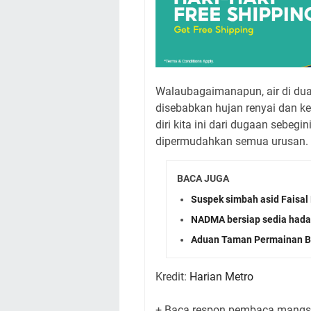
Walaubagaimanapun, air di dua
disebabkan hujan renyai dan ke
diri kita ini dari dugaan sebe
dipermudahkan semua urusan.
BACA JUGA
Suspek simbah asid Faisal 
NADMA bersiap sedia had
Aduan Taman Permainan Ba
Kredit:
Harian Metro
+ Baca respon pembaca mangsa 