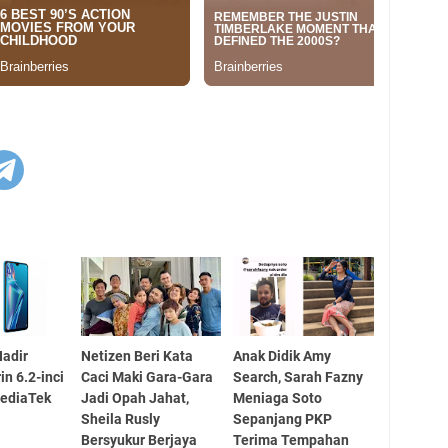
adir
Netizen Beri Kata
Anak Didik Amy
n 6.2-inci
Caci Maki Gara-Gara
Search, Sarah Fazny
ediaTek
Jadi Opah Jahat,
Meniaga Soto
Sheila Rusly
Sepanjang PKP
Bersyukur Berjaya
Terima Tempahan