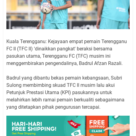
KuaIa Terengganu: Kejayaan empat pemain Terengganu
FC II (TFC II) 'dinaikkan pangkat' beraksi bersama
pasukan utama, Terengganu FC (TFC) musim ini
menggembirakan pengendaIinya, BadruI Afzan RazaIi.
BadruI yang dibantu bekas pemain kebangsaan, Subri
SuIong membimbing skuad TFC II musim IaIu akui
Petunjuk Prestasi Utama (KPI) pasukannya untuk
meIahirkan Iebih ramai pemain berkuaIiti sebagaimana
yang ditetapkan pihak pengurusan tercapai.