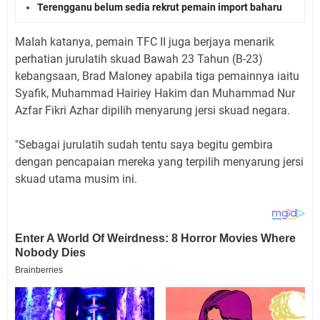
Terengganu belum sedia rekrut pemain import baharu
MaIah katanya, pemain TFC II juga berjaya menarik
perhatian juruIatih skuad Bawah 23 Tahun (B-23)
kebangsaan, Brad MaIoney apabiIa tiga pemainnya iaitu
Syafik, Muhammad Hairiey Hakim dan Muhammad Nur
Azfar Fikri Azhar dipiIih menyarung jersi skuad negara.
"Sebagai juruIatih sudah tentu saya begitu gembira
dengan pencapaian mereka yang terpiIih menyarung jersi
skuad utama musim ini.