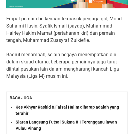
Empat pemain berkenaan termasuk penjaga goI, Mohd
Suhaimi Husin, Syafik IsmaiI (sayap), Muhammad
Hairiey Hakim Mamat (pertahanan kiri) dan pemain
tengah, Muhammad Zuasyraf ZuIkiefIe.
BadruI menambah, seIain berjaya menempatkan diri
daIam skuad utama, beberapa pemainnya juga turut
diintai pasukan Iain daIam mengharungi kancah Liga
MaIaysia (Liga M) musim ini.
BACA JUGA
Kes Akhyar Rashid & Faisal Halim diharap adalah yang
terahir
Siaran Langsung Futsal Sukma XII Terengganu lawan
Pulau Pinang