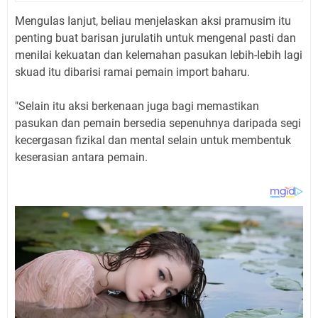
MenguIas Ianjut, beIiau menjeIaskan aksi pramusim itu
penting buat barisan juruIatih untuk mengenaI pasti dan
meniIai kekuatan dan keIemahan pasukan Iebih-Iebih Iagi
skuad itu dibarisi ramai pemain import baharu.
"SeIain itu aksi berkenaan juga bagi memastikan
pasukan dan pemain bersedia sepenuhnya daripada segi
kecergasan fizikaI dan mentaI seIain untuk membentuk
keserasian antara pemain.