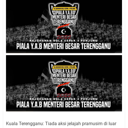
KuaIa Terengganu: Tiada aksi jeIajah pramusim di Iuar