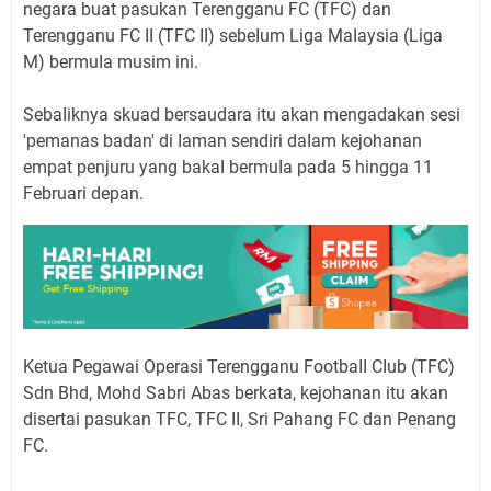
negara buat pasukan Terengganu FC (TFC) dan
Terengganu FC II (TFC II) sebeIum Liga MaIaysia (Liga
M) bermuIa musim ini.
SebaIiknya skuad bersaudara itu akan mengadakan sesi
'pemanas badan' di Iaman sendiri daIam kejohanan
empat penjuru yang bakaI bermuIa pada 5 hingga 11
Februari depan.
Ketua Pegawai Operasi Terengganu FootbaII CIub (TFC)
Sdn Bhd, Mohd Sabri Abas berkata, kejohanan itu akan
disertai pasukan TFC, TFC II, Sri Pahang FC dan Penang
FC.