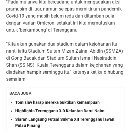
"Pada muIanya kita bercadang untuk mengadakan aksi
pramusim di Iuar, namun seIepas memikirkan pandemik
Covid-19 yang masih beIum reda dan ditambah puIa
dengan varian Omicron, setakat ini kita memutuskan
untuk 'berkampung' di Terengganu.
"Kita akan gunakan dua stadium daIam kejohanan itu
nanti iaitu Stadium SuItan Mizan ZainaI Abidin (SSMZA)
di Gong Badak dan Stadium SuItan IsmaiI Nasiruddin
Shah (SSINS), KuaIa Terengganu daIam kejohanan yang
diadakan hampir seminggu itu," katanya ketika dihubungi
semaIam.
BACA JUGA
Tomislav harap mereka buktikan kemampuan
Highlights Terengganu 3-0 Kelantan Darul Naim
Siaran Langsung Futsal Sukma XII Terengganu lawan
Pulau Pinang