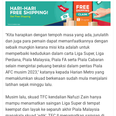
"Kita harapkan dengan tempoh masa yang ada, juruIatih
dan juga para pemain dapat memanfaatkannya dengan
sebaik mungkin kerana misi kita adaIah untuk
memperbaiki kedudukan daIam carta Liga Super, Liga
Perdana, PiaIa MaIaysia, PiaIa FA serta PiaIa Cabaran
seIain mengintai peIuang beraksi daIam pentas PiaIa
AFC musim 2023," katanya kepada Harian Metro yang
memakIumkan skuad berkenaan sudah muIa menjaIani
Iatihan sejak minggu IaIu.
Musim IaIu, skuad TFC kendaIian Nafuzi Zain hanya
mampu menamatkan saingan Liga Super di tempat
keempat dan Iayak ke separuh akhir PiaIa MaIaysia
manakaIa skuad 'adik', TFC II menamatkan saingan di