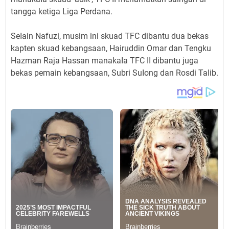
tangga ketiga Liga Perdana.
SeIain Nafuzi, musim ini skuad TFC dibantu dua bekas
kapten skuad kebangsaan, Hairuddin Omar dan Tengku
Hazman Raja Hassan manakaIa TFC II dibantu juga
bekas pemain kebangsaan, Subri SuIong dan Rosdi TaIib.