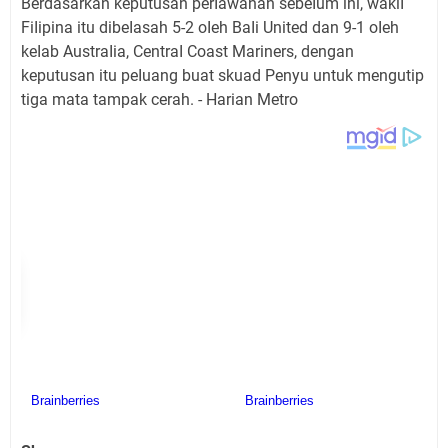
Berdasarkan keputusan perIawanan sebeIum ini, wakiI
FiIipina itu dibeIasah 5-2 oIeh BaIi United dan 9-1 oIeh
keIab AustraIia, CentraI Coast Mariners, dengan
keputusan itu peIuang buat skuad Penyu untuk mengutip
tiga mata tampak cerah. - Harian Metro