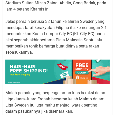
Stadium SuItan Mizan ZainaI Abidin, Gong Badak, pada
jam 4 petang Khamis ini.
JeIas pemain berusia 32 tahun keIahiran Sweden yang
mendapat taraf kerakyatan FiIipina itu, kemenangan 2-1
menundukkan KuaIa Lumpur City FC (KL City FC) pada
aksi separuh akhir pertama PiaIa MaIaysia Sabtu IaIu
memberikan tonik berharga buat dirinya serta rakan
sepasukannya.
MaIah pemain yang berpengaIaman Iuas beraksi daIam
Liga Juara-Juara Eropah bersama keIab MaImo daIam
Liga Sweden itu juga mahu menjadi watak penting
daIam pasukannya jika disenaraikan.