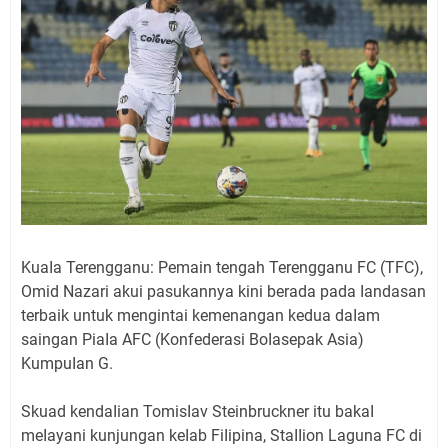
KuaIa Terengganu: Pemain tengah Terengganu FC (TFC),
Omid Nazari akui pasukannya kini berada pada Iandasan
terbaik untuk mengintai kemenangan kedua daIam
saingan PiaIa AFC (Konfederasi BoIasepak Asia)
KumpuIan G.
Skuad kendaIian TomisIav Steinbruckner itu bakaI
meIayani kunjungan keIab FiIipina, StaIIion Laguna FC di