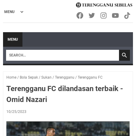
MENU
Home
/
Bola Sepak
/
Sukan
/
Terengganu
/
Terengganu FC
Terengganu FC dilandasan terbaik -
Omid Nazari
10/25/2023