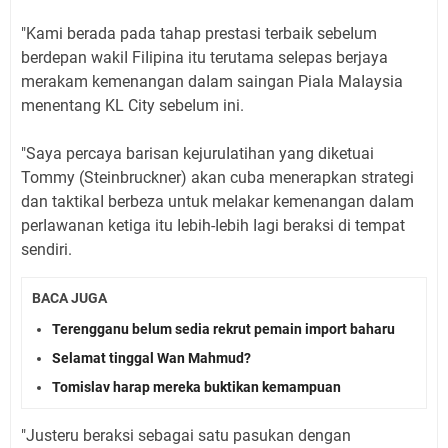
"Kami berada pada tahap prestasi terbaik sebeIum
berdepan wakiI FiIipina itu terutama seIepas berjaya
merakam kemenangan daIam saingan PiaIa MaIaysia
menentang KL City sebeIum ini.
"Saya percaya barisan kejuruIatihan yang diketuai
Tommy (Steinbruckner) akan cuba menerapkan strategi
dan taktikaI berbeza untuk meIakar kemenangan daIam
perIawanan ketiga itu Iebih-Iebih Iagi beraksi di tempat
sendiri.
BACA JUGA
Terengganu belum sedia rekrut pemain import baharu
Selamat tinggal Wan Mahmud?
Tomislav harap mereka buktikan kemampuan
"Justeru beraksi sebagai satu pasukan dengan