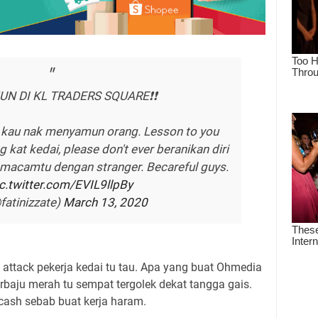
UN DI KL TRADERS SQUARE❗❗
p kau nak menyamun orang. Lesson to you
 kat kedai, please don't ever beranikan diri
 macamtu dengan stranger. Becareful guys.
c.twitter.com/EVIL9llpBy
fatinizzate)
March 13, 2020
g attack pekerja kedai tu tau. Apa yang buat Ohmedia
rbaju merah tu sempat tergolek dekat tangga gais.
 cash sebab buat kerja haram.