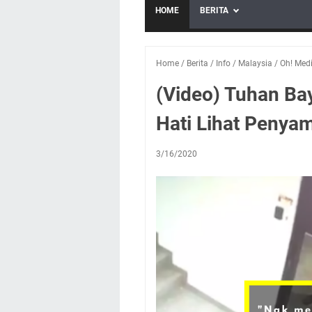
HOME
BERITA
Home
/
Berita
/
Info
/
Malaysia
/
Oh! Med
(Video) Tuhan Ba
Hati Lihat Penya
3/16/2020