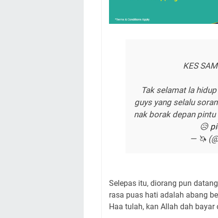
KES SAM
Tak selamat la hidu
guys yang selalu sorang
nak borak depan pintu
😥
pi
— 🦄 (@
Selepas itu, diorang pun datan
rasa puas hati adalah abang be
Haa tulah, kan Allah dah bayar